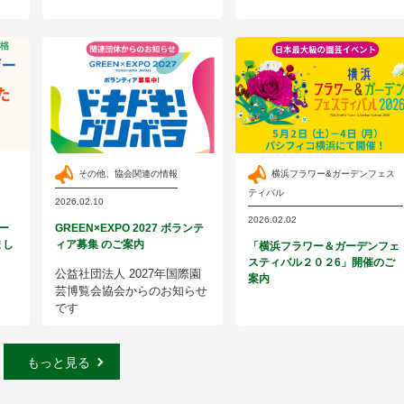
その他、協会関連の情報
横浜フラワー&ガーデンフェス
ティバル
2026.02.10
2026.02.02
ザー
GREEN×EXPO 2027 ボランテ
まし
ィア募集 のご案内
「横浜フラワー＆ガーデンフェ
スティバル２０２6」開催のご
公益社団法人 2027年国際園
案内
芸博覧会協会からのお知らせ
です
もっと見る