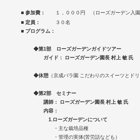
■ 参加費：
１，０００円 （ローズガーデン入園
■ 定員：
３０名
■ プログラム：
◆第1部 ローズガーデンガイドツアー
ガイド： ローズガーデン園長 村上 敏 氏
◆休憩
（京成バラ園 こだわりのスイーツとド
◆第2部 セミナー
講師： ローズガーデン園長 村上 敏 氏
内容：
1.ローズガーデンについて
・主な栽培品種
・管理の実体(苦労話なども）